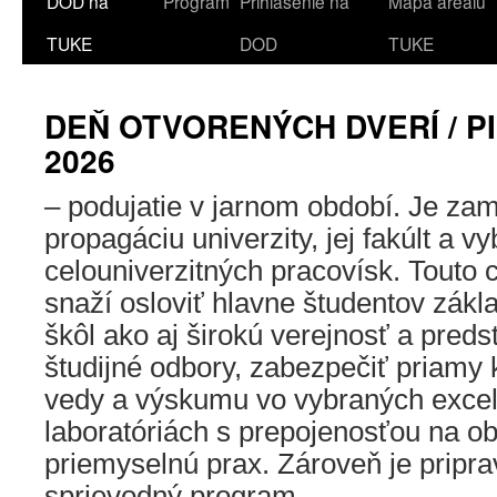
DOD na
Program
Prihlásenie na
Mapa areálu
TUKE
DOD
TUKE
DEŇ OTVORENÝCH DVERÍ / P
2026
– podujatie v jarnom období. Je za
propagáciu univerzity, jej fakúlt a v
celouniverzitných pracovísk. Touto c
snaží osloviť hlavne študentov zákl
škôl ako aj širokú verejnosť a preds
študijné odbory, zabezpečiť priamy 
vedy a výskumu vo vybraných exce
laboratóriách s prepojenosťou na o
priemyselnú prax. Zároveň je pripr
sprievodný program.