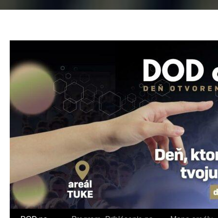
Preskočiť
na
obsah